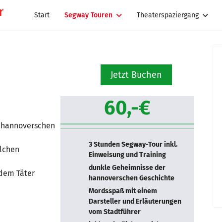
Start
Segway Touren
Theaterspaziergang
Jetzt Buchen
60,-€
r hannoverschen
3 Stunden Segway-Tour inkl.
olchen
Einweisung und Training
dunkle Geheimnisse der
dem Täter
hannoverschen Geschichte
Mordsspaß mit einem
Darsteller und Erläuterungen
vom Stadtführer