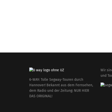
Wir si
und To
6-WAY: Tolle Segway-Touren durch
Hannover! Bekannt aus dem Fernsehen,
dem Radio und der Zeitung: NUR HIER
DAS ORIGINAL!