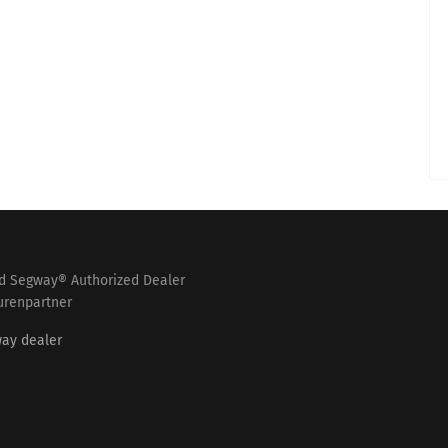
nd Segway® Authorized Dealer
urenpartner