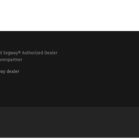
nd Segway® Authorized Dealer
urenpartner