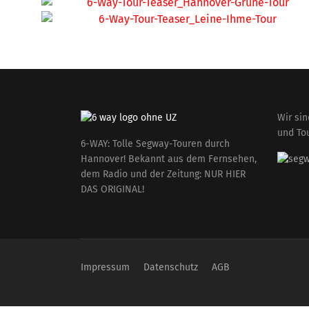
Wir si
und To
6-WAY: Tolle Segway-Touren durch
Hannover! Bekannt aus dem Fernsehen,
dem Radio und der Zeitung: NUR HIER
DAS ORIGINAL!
Impressum
Datenschutz
AGB