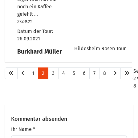
noch ein Kaffee
gefehlt ...
27.09.21
Datum der Tour:
26.09.2021
Hildesheim Rosen Tour
Burkhard Müller
S
1
2
3
4
5
6
7
8
2
8
Kommentar absenden
Ihr Name
*