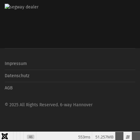
Impressum
Datenschutz
AGB
© 2025 All Rights Reserved. 6-way Hannover
553ms
51.257MB
46